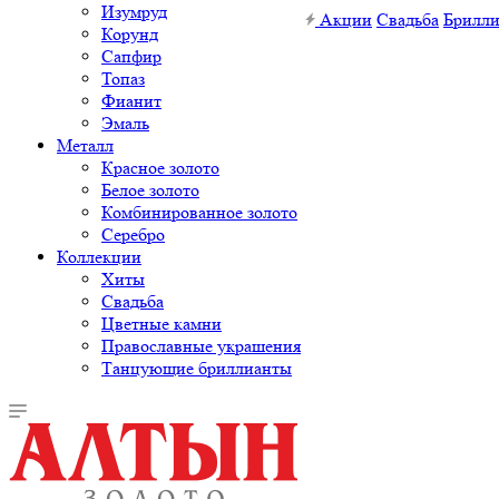
Изумруд
Акции
Свадьба
Брилл
Корунд
Сапфир
Топаз
Фианит
Эмаль
Металл
Красное золото
Белое золото
Комбинированное золото
Серебро
Коллекции
Хиты
Свадьба
Цветные камни
Православные украшения
Танцующие бриллианты