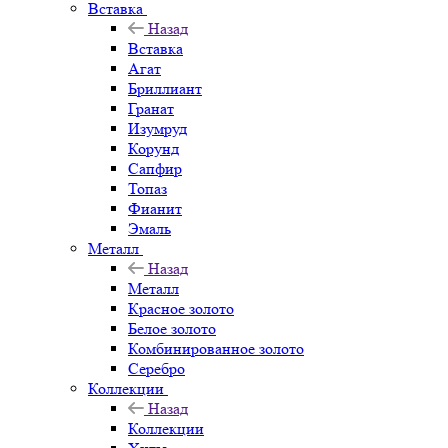
Вставка
Назад
Вставка
Агат
Бриллиант
Гранат
Изумруд
Корунд
Сапфир
Топаз
Фианит
Эмаль
Металл
Назад
Металл
Красное золото
Белое золото
Комбинированное золото
Серебро
Коллекции
Назад
Коллекции