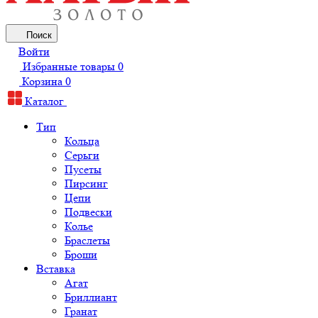
Поиск
Войти
Избранные товары
0
Корзина
0
Каталог
Тип
Кольца
Серьги
Пусеты
Пирсинг
Цепи
Подвески
Колье
Браслеты
Броши
Вставка
Агат
Бриллиант
Гранат