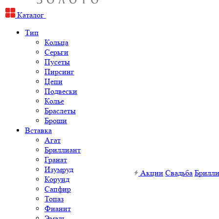
Каталог
Тип
Кольца
Серьги
Пусеты
Пирсинг
Цепи
Подвески
Колье
Браслеты
Броши
Вставка
Агат
Бриллиант
Гранат
Изумруд
Акции
Свадьба
Брилл
Корунд
Сапфир
Топаз
Фианит
Эмаль