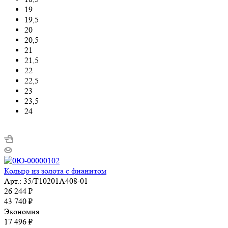
19
19,5
20
20,5
21
21,5
22
22,5
23
23,5
24
Кольцо из золота с фианитом
Арт.: 35/Т10201А408-01
26 244
₽
43 740
₽
Экономия
17 496
₽