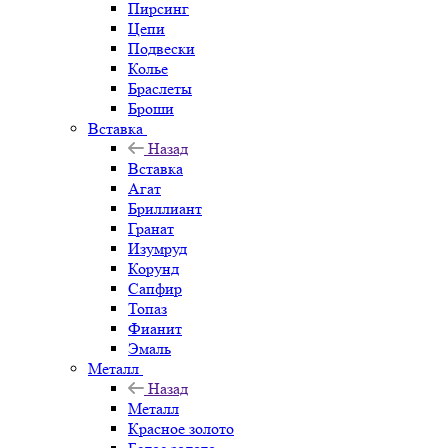
Пирсинг
Цепи
Подвески
Колье
Браслеты
Броши
Вставка
Назад
Вставка
Агат
Бриллиант
Гранат
Изумруд
Корунд
Сапфир
Топаз
Фианит
Эмаль
Металл
Назад
Металл
Красное золото