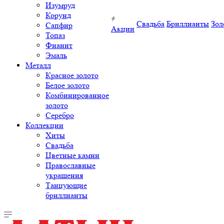
Изумруд
Корунд
Свадьба
Бриллианты
Зол
Сапфир
Акции
Топаз
Фианит
Эмаль
Металл
Красное золото
Белое золото
Комбинированное
золото
Серебро
Коллекции
Хиты
Свадьба
Цветные камни
Православные
украшения
Танцующие
бриллианты