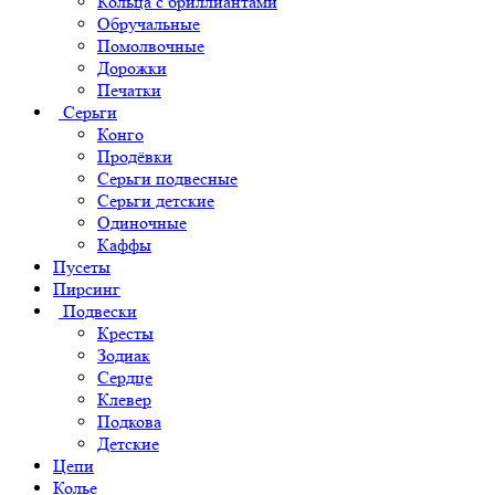
Кольца с бриллиантами
Обручальные
Помолвочные
Дорожки
Печатки
Серьги
Конго
Продёвки
Серьги подвесные
Серьги детские
Одиночные
Каффы
Пусеты
Пирсинг
Подвески
Кресты
Зодиак
Сердце
Клевер
Подкова
Детские
Цепи
Колье