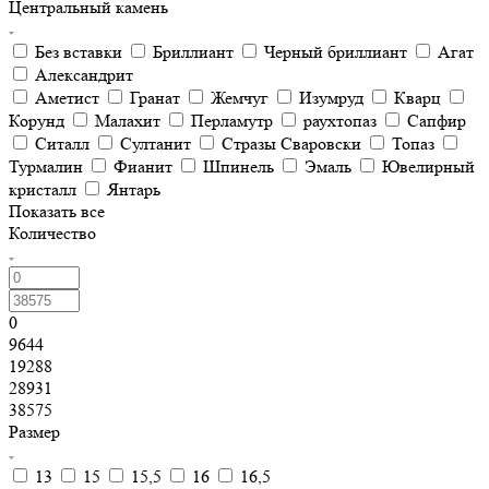
Центральный камень
Без вставки
Бриллиант
Черный бриллиант
Агат
Александрит
Аметист
Гранат
Жемчуг
Изумруд
Кварц
Корунд
Малахит
Перламутр
раухтопаз
Сапфир
Ситалл
Султанит
Стразы Сваровски
Топаз
Турмалин
Фианит
Шпинель
Эмаль
Ювелирный
кристалл
Янтарь
Показать все
Количество
0
9644
19288
28931
38575
Размер
13
15
15,5
16
16,5