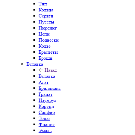
Тип
Кольца
Серьги
Пусеты
Пирсинг
Цепи
Подвески
Колье
Браслеты
Броши
Вставка
Назад
Вставка
Агат
Бриллиант
Гранат
Изумруд
Корунд
Сапфир
Топаз
Фианит
Эмаль