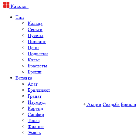
Каталог
Тип
Кольца
Серьги
Пусеты
Пирсинг
Цепи
Подвески
Колье
Браслеты
Броши
Вставка
Агат
Бриллиант
Гранат
Изумруд
Акции
Свадьба
Брилл
Корунд
Сапфир
Топаз
Фианит
Эмаль