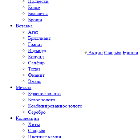
Подвески
Колье
Браслеты
Броши
Вставка
Агат
Бриллиант
Гранат
Изумруд
Акции
Свадьба
Брилл
Корунд
Сапфир
Топаз
Фианит
Эмаль
Металл
Красное золото
Белое золото
Комбинированное золото
Серебро
Коллекции
Хиты
Свадьба
Цветные камни