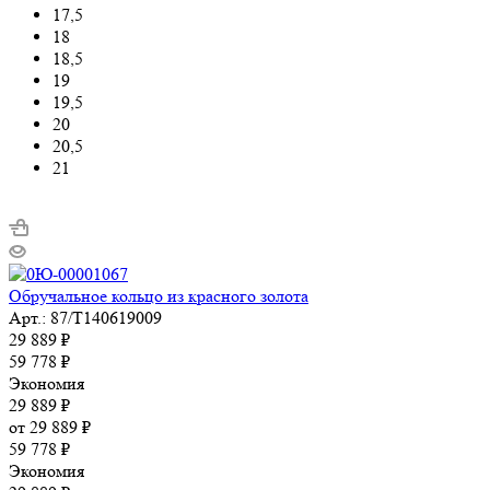
17,5
18
18,5
19
19,5
20
20,5
21
Обручальное кольцо из красного золота
Арт.: 87/Т140619009
29 889
₽
59 778
₽
Экономия
29 889
₽
от
29 889 ₽
59 778 ₽
Экономия