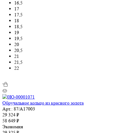
16,5
17
17,5
18
18,5
19
19,5
20
20,5
21
21,5
22
Обручальное кольцо из красного золота
Арт.: 87/А17003
29 324
₽
58 649
₽
Экономия
29 325
₽