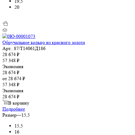
19,5
20
Обручальное кольцо из красного золота
Арт.: 87/Т14061Д186
28 674
₽
57 348
₽
Экономия
28 674
₽
от
28 674 ₽
57 348 ₽
Экономия
28 674 ₽
В корзину
Подробнее
Размер
—
15,5
15,5
16