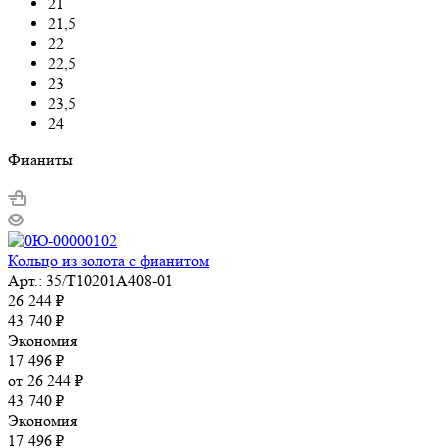
21
21,5
22
22,5
23
23,5
24
Фианиты
Кольцо из золота с фианитом
Арт.: 35/Т10201А408-01
26 244
₽
43 740
₽
Экономия
17 496
₽
от
26 244 ₽
43 740 ₽
Экономия
17 496 ₽