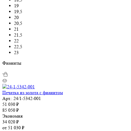
19
19,5
20
20,5
21
21,5
22
22,5
23
Фианиты
Печатка из золота с фианитом
Арт.: 24/1-5342-001
51 030
₽
85 050
₽
Экономия
34 020
₽
от
51 030 ₽