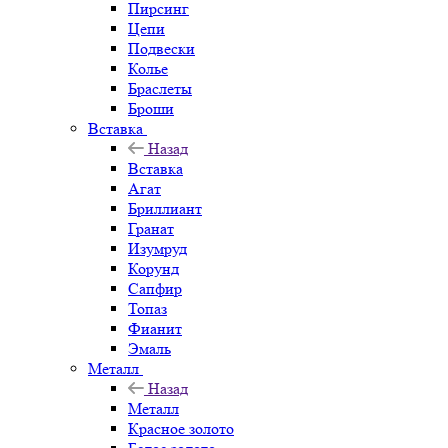
Пирсинг
Цепи
Подвески
Колье
Браслеты
Броши
Вставка
Назад
Вставка
Агат
Бриллиант
Гранат
Изумруд
Корунд
Сапфир
Топаз
Фианит
Эмаль
Металл
Назад
Металл
Красное золото