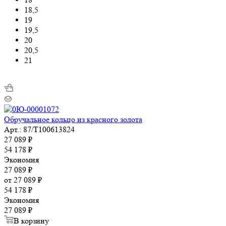
18,5
19
19,5
20
20,5
21
Обручальное кольцо из красного золота
Арт.: 87/Т100613824
27 089
₽
54 178
₽
Экономия
27 089
₽
от
27 089 ₽
54 178 ₽
Экономия
27 089 ₽
В корзину