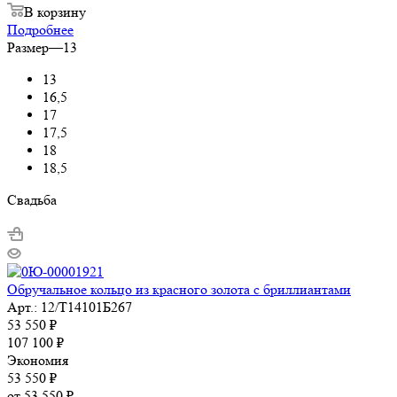
В корзину
Подробнее
Размер
—
13
13
16,5
17
17,5
18
18,5
Свадьба
Обручальное кольцо из красного золота с бриллиантами
Арт.: 12/Т14101Б267
53 550
₽
107 100
₽
Экономия
53 550
₽
от
53 550 ₽