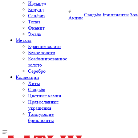
Изумруд
Корунд
Свадьба
Бриллианты
Зол
Сапфир
Акции
Топаз
Фианит
Эмаль
Металл
Красное золото
Белое золото
Комбинированное
золото
Серебро
Коллекции
Хиты
Свадьба
Цветные камни
Православные
украшения
Танцующие
бриллианты