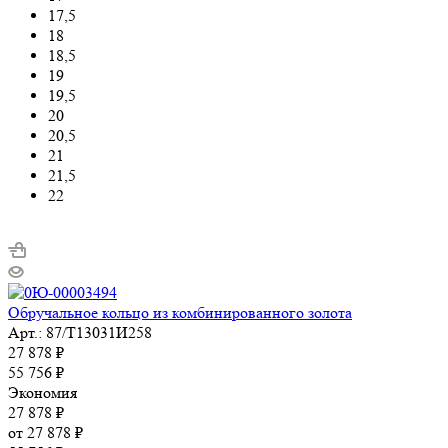
17,5
18
18,5
19
19,5
20
20,5
21
21,5
22
Обручальное кольцо из комбинированного золота
Арт.: 87/Т13031И258
27 878
₽
55 756
₽
Экономия
27 878
₽
от
27 878 ₽