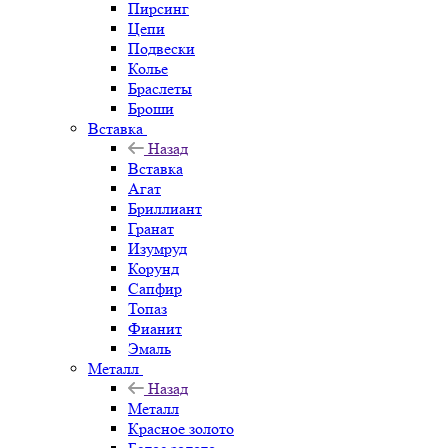
Пирсинг
Цепи
Подвески
Колье
Браслеты
Броши
Вставка
Назад
Вставка
Агат
Бриллиант
Гранат
Изумруд
Корунд
Сапфир
Топаз
Фианит
Эмаль
Металл
Назад
Металл
Красное золото