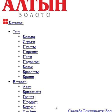
Каталог
Тип
Кольца
Серьги
Пусеты
Пирсинг
Цепи
Подвески
Колье
Браслеты
Броши
Вставка
Агат
Бриллиант
Гранат
Изумруд
Корунд
Свадьба
Бриллианты
Зол
Сапфир