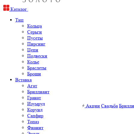
Каталог
Тип
Кольца
Серьги
Пусеты
Пирсинг
Цепи
Подвески
Колье
Браслеты
Броши
Вставка
Агат
Бриллиант
Гранат
Изумруд
Акции
Свадьба
Брилл
Корунд
Сапфир
Топаз
Фианит
Эмаль