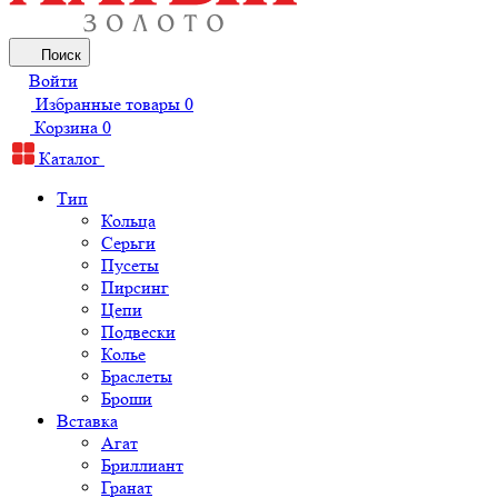
Поиск
Войти
Избранные товары
0
Корзина
0
Каталог
Тип
Кольца
Серьги
Пусеты
Пирсинг
Цепи
Подвески
Колье
Браслеты
Броши
Вставка
Агат
Бриллиант
Гранат