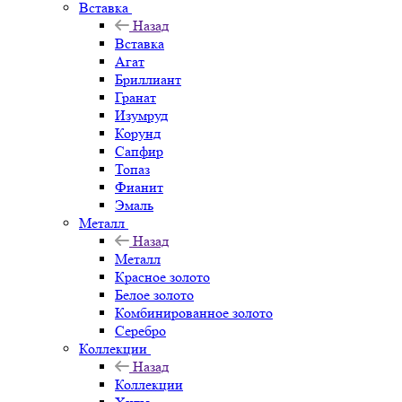
Вставка
Назад
Вставка
Агат
Бриллиант
Гранат
Изумруд
Корунд
Сапфир
Топаз
Фианит
Эмаль
Металл
Назад
Металл
Красное золото
Белое золото
Комбинированное золото
Серебро
Коллекции
Назад
Коллекции