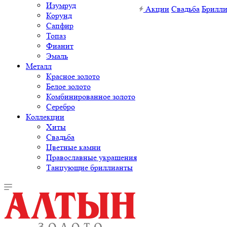
Изумруд
Акции
Свадьба
Брилл
Корунд
Сапфир
Топаз
Фианит
Эмаль
Металл
Красное золото
Белое золото
Комбинированное золото
Серебро
Коллекции
Хиты
Свадьба
Цветные камни
Православные украшения
Танцующие бриллианты