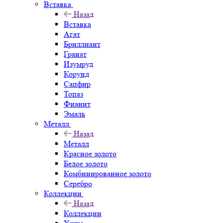
Вставка
Назад
Вставка
Агат
Бриллиант
Гранат
Изумруд
Корунд
Сапфир
Топаз
Фианит
Эмаль
Металл
Назад
Металл
Красное золото
Белое золото
Комбинированное золото
Серебро
Коллекции
Назад
Коллекции