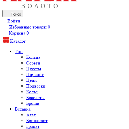
Поиск
Войти
Избранные товары
0
Корзина
0
Каталог
Тип
Кольца
Серьги
Пусеты
Пирсинг
Цепи
Подвески
Колье
Браслеты
Броши
Вставка
Агат
Бриллиант
Гранат