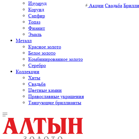
Изумруд
Акции
Свадьба
Брилл
Корунд
Сапфир
Топаз
Фианит
Эмаль
Металл
Красное золото
Белое золото
Комбинированное золото
Серебро
Коллекции
Хиты
Свадьба
Цветные камни
Православные украшения
Танцующие бриллианты