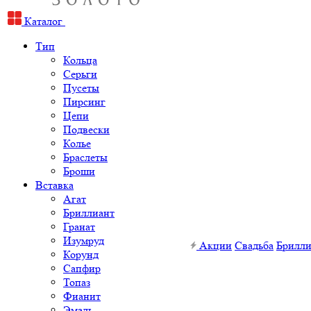
Каталог
Тип
Кольца
Серьги
Пусеты
Пирсинг
Цепи
Подвески
Колье
Браслеты
Броши
Вставка
Агат
Бриллиант
Гранат
Изумруд
Акции
Свадьба
Брилл
Корунд
Сапфир
Топаз
Фианит
Эмаль