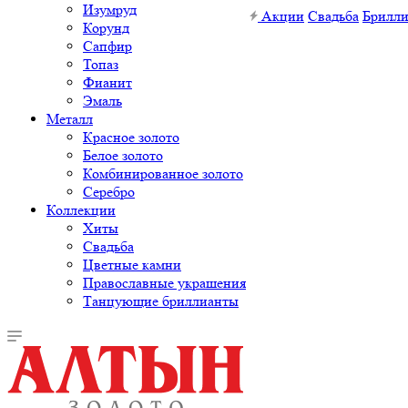
Изумруд
Акции
Свадьба
Брилл
Корунд
Сапфир
Топаз
Фианит
Эмаль
Металл
Красное золото
Белое золото
Комбинированное золото
Серебро
Коллекции
Хиты
Свадьба
Цветные камни
Православные украшения
Танцующие бриллианты