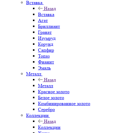
Вставка
Назад
Вставка
Агат
Бриллиант
Гранат
Изумруд
Корунд
Сапфир
Топаз
Фианит
Эмаль
Металл
Назад
Металл
Красное золото
Белое золото
Комбинированное золото
Серебро
Коллекции
Назад
Коллекции