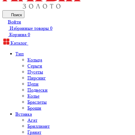
Поиск
Войти
Избранные товары
0
Корзина
0
Каталог
Тип
Кольца
Серьги
Пусеты
Пирсинг
Цепи
Подвески
Колье
Браслеты
Броши
Вставка
Агат
Бриллиант
Гранат