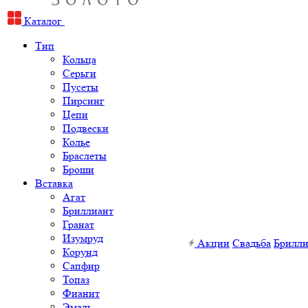
Каталог
Тип
Кольца
Серьги
Пусеты
Пирсинг
Цепи
Подвески
Колье
Браслеты
Броши
Вставка
Агат
Бриллиант
Гранат
Изумруд
Акции
Свадьба
Брилл
Корунд
Сапфир
Топаз
Фианит
Эмаль