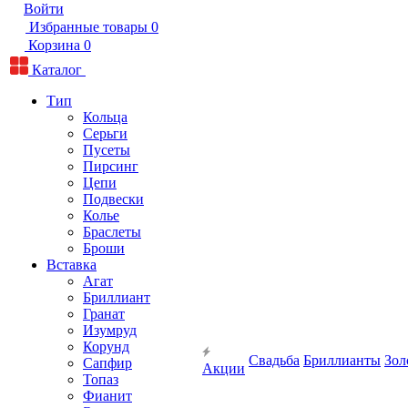
Войти
Избранные товары
0
Корзина
0
Каталог
Тип
Кольца
Серьги
Пусеты
Пирсинг
Цепи
Подвески
Колье
Браслеты
Броши
Вставка
Агат
Бриллиант
Гранат
Изумруд
Корунд
Свадьба
Бриллианты
Зол
Сапфир
Акции
Топаз
Фианит