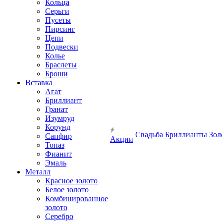
Кольца
Серьги
Пусеты
Пирсинг
Цепи
Подвески
Колье
Браслеты
Броши
Вставка
Агат
Бриллиант
Гранат
Изумруд
Корунд
Свадьба
Бриллианты
Зол
Сапфир
Акции
Топаз
Фианит
Эмаль
Металл
Красное золото
Белое золото
Комбинированное
золото
Серебро